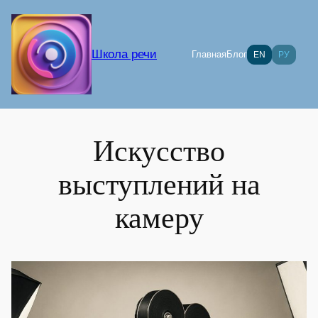
Перейти
к
содержимому
Школа речи
Главная
Блог
EN
РУ
Искусство
выступлений на
камеру