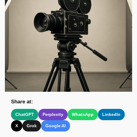
Share at:
ChatGPT
Perplexity
WhatsApp
LinkedIn
X
Grok
Google AI