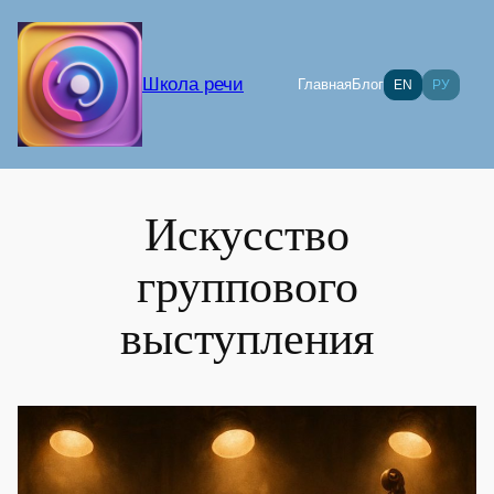
Перейти
к
содержимому
Школа речи
Главная
Блог
EN
РУ
Искусство
группового
выступления