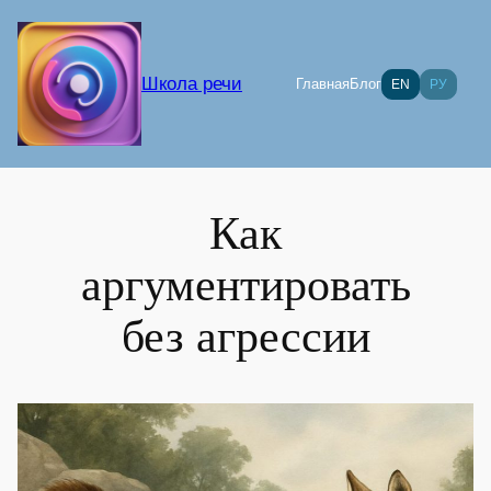
Перейти
к
содержимому
Школа речи
Главная
Блог
EN
РУ
Как
аргументировать
без агрессии