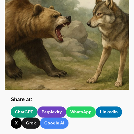
Share at:
ChatGPT
Perplexity
WhatsApp
LinkedIn
X
Grok
Google AI