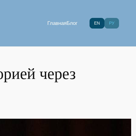
Главная
Блог
EN
РУ
орией через