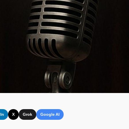
In
X
Grok
Google AI