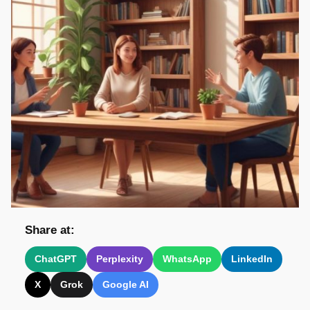
Share at:
ChatGPT
Perplexity
WhatsApp
LinkedIn
X
Grok
Google AI