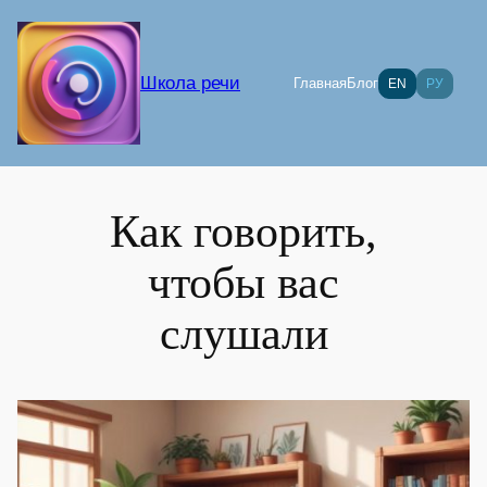
Перейти
к
содержимому
Школа речи
Главная
Блог
EN
РУ
Как говорить,
чтобы вас
слушали