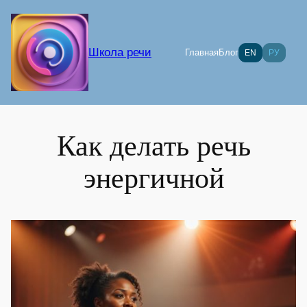
Перейти
к
содержимому
Школа речи
Главная
Блог
EN
РУ
Как делать речь
энергичной