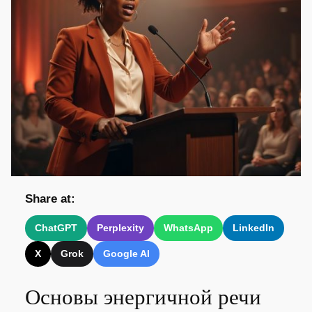
Share at:
ChatGPT
Perplexity
WhatsApp
LinkedIn
X
Grok
Google AI
Основы энергичной речи