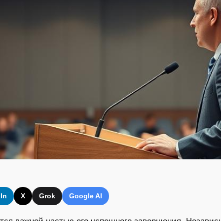
In
X
Grok
Google AI