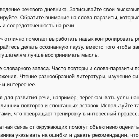
едение речевого дневника. Записывайте свои высказыв
зируйте. Обратите внимание на слова-паразиты, которы
 и сосредоточенность на речи.
 отлично помогает выработать навык контролировать ре
арайтесь делать осознанную паузу, вместо того чтобы 
слушателям лучше воспринимать мысль.
 словарного запаса. Часто повторы и слова-паразиты п
ажения. Чтение разнообразной литературы, изучение с
 и интереснее.
я для развития речи, например, пересказывать услыша
лишних повторов и спонтанных вставок. Используйте т
гами, что превращает тренировку в интересный процесс
атная связь от окружающих помогут объективно оценить
авника указывать на ошибки и давать рекомендации, ч