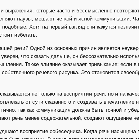
и выражения, которые часто и бессмысленно повторяютс
олняют паузы, мешают четкой и ясной коммуникации. Чаще
и подобные. Хотя на первый взгляд они кажутся незнач
стоит избегать.
ашей речи? Одной из основных причин является неувер
ца уверен, что сказать дальше, он бессознательно испол
ышления. Также влияние оказывает привыкание: если в
 собственного речевого рисунка. Это становится своеоб
сказывается не только на восприятии речи, но и на ка
отвлекать от сути сказанного и создавать впечатление
итично, так как коммуникация должна быть точной и уб
ают речь менее содержательной, создают ощущение нег
удшают восприятие собеседника. Когда речь насыщена 