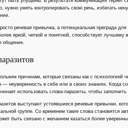
огут быть упущены. В результате коммуникация теряет
, нужно уметь контролировать свою речь, избегать не
ние.
просто речевая привычка, а потенциальная преграда д
 более яркой, четкой и понятной, способствует лучшему
е общение.
паразитов
ольким причинам, которые связаны как с психологией че
 — неуверенность в себе или в своих знаниях. Когда со
начинает использовать слова-паразиты, чтобы заполнит
разитов выступают устоявшиеся речевые привычки, кот
альной группе. Со временем такие слова становятся ав
может быть связано с желанием казаться более уверен