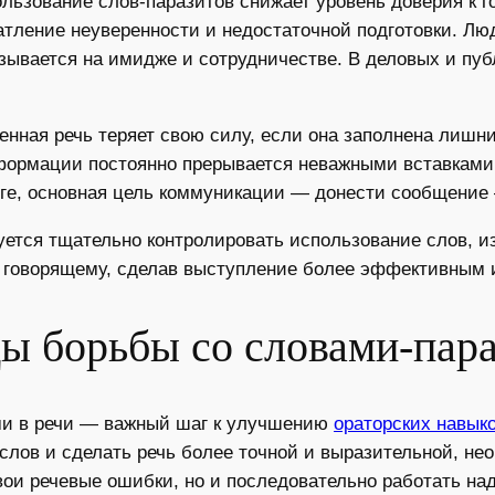
льзование слов-паразитов снижает уровень доверия к г
тление неуверенности и недостаточной подготовки. Люд
казывается на имидже и сотрудничестве. В деловых и п
оенная речь теряет свою силу, если она заполнена лиш
нформации постоянно прерывается неважными вставками
ге, основная цель коммуникации — донести сообщение 
ется тщательно контролировать использование слов, из
 говорящему, сделав выступление более эффективным 
ы борьбы со словами-пара
ми в речи — важный шаг к улучшению
ораторских навык
слов и сделать речь более точной и выразительной, н
свои речевые ошибки, но и последовательно работать на