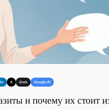
In
X
Grok
Google AI
азиты и почему их стоит и