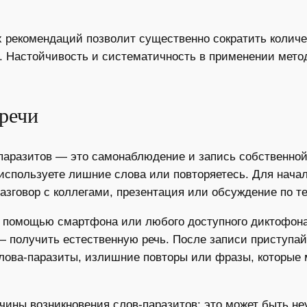
 рекомендаций позволит существенно сократить количес
. Настойчивость и систематичность в применении мето
речи
аразитов — это самонаблюдение и запись собственной 
ы используете лишние слова или повторяетесь. Для нач
разговор с коллегами, презентация или обсуждение по т
с помощью смартфона или любого доступного диктофона.
— получить естественную речь. После записи приступа
слова-паразиты, излишние повторы или фразы, которые
чины возникновения слов-паразитов: это может быть не