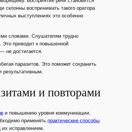
оворящему. Восприятие речи становится
и склонны воспринимать такого оратора
убличных выступлениях это особенно
ними словами. Слушателям трудно
. Это приводит к повышенной
— не достигается.
бегая паразитов. Это поможет сохранить
и результативным.
зитами и повторами
ов
и повышению уровня коммуникации.
еобходимо применять
практические способы
д их исправлением.