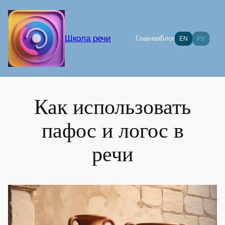
Перейти
к
содержимому
Школа речи
Главная
Блог
EN
РУ
Как использовать
пафос и логос в
речи