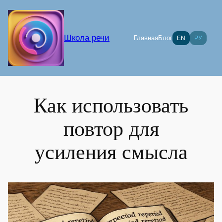
Перейти
к
содержимому
Школа речи
Главная
Блог
EN
РУ
Как использовать
повтор для
усиления смысла