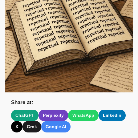
Share at:
ChatGPT
Perplexity
WhatsApp
LinkedIn
X
Grok
Google AI