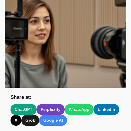
Share at:
ChatGPT
Perplexity
WhatsApp
LinkedIn
X
Grok
Google AI