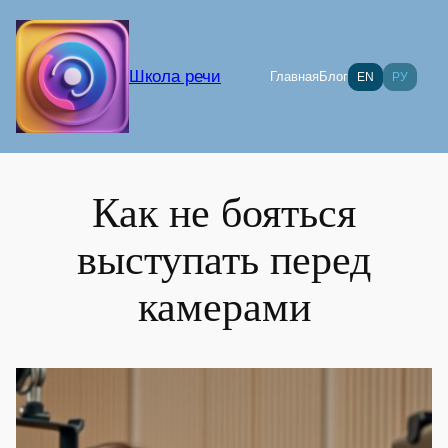
Перейти
к
содержимому
Школа речи
Главная
Блог
EN
РУ
Как не бояться
выступать перед
камерами