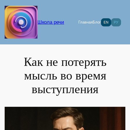
Перейти
к
содержимому
Школа речи
Главная
Блог
EN
РУ
Как не потерять
мысль во время
выступления