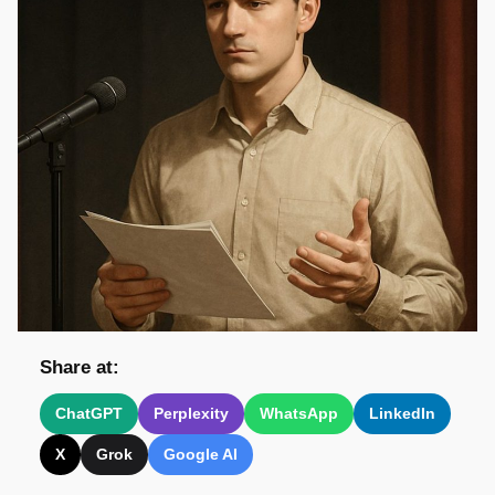
Share at:
ChatGPT
Perplexity
WhatsApp
LinkedIn
X
Grok
Google AI