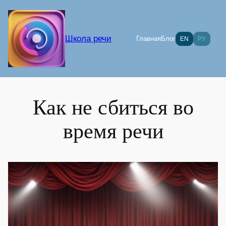
Перейти
к
содержимому
Школа речи
Главная
Блог
EN
РУ
Как не сбиться во
время речи