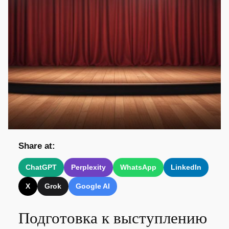
Share at:
ChatGPT
Perplexity
WhatsApp
LinkedIn
X
Grok
Google AI
Подготовка к выступлению