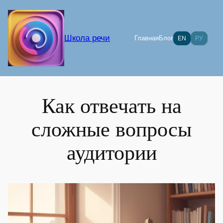
Перейти
к
содержимому
Школа речи
Главная
Блог
EN
РУ
Как отвечать на
сложные вопросы
аудитории