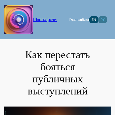
Перейти
к
содержимому
Школа речи
Главная
Блог
EN
РУ
Как перестать
бояться
публичных
выступлений