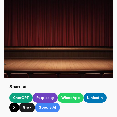
Share at:
ChatGPT
Perplexity
WhatsApp
LinkedIn
X
Grok
Google AI