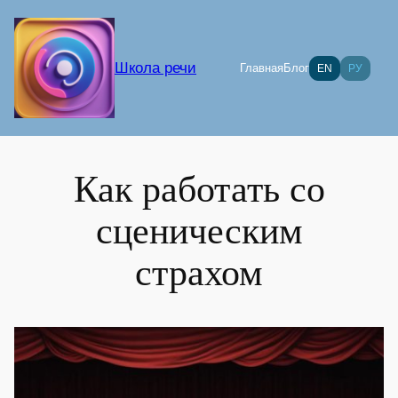
Перейти
к
содержимому
Школа речи
Главная
Блог
EN
РУ
Как работать со
сценическим
страхом