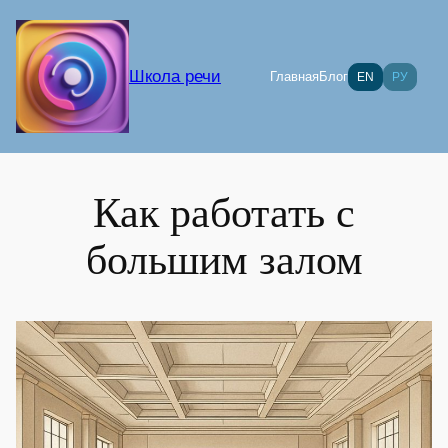
Перейти
к
содержимому
Школа речи
Главная
Блог
EN
РУ
Как работать с
большим залом