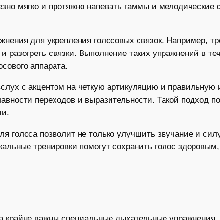
лезно мягко и протяжно напевать гаммы и мелодические ф
жнения для укрепления голосовых связок. Например, т
 и разогреть связки. Выполнение таких упражнений в те
осового аппарата.
слух с акцентом на четкую артикуляцию и правильную 
лавности переходов и выразительности. Такой подход п
ми.
ля голоса позволит не только улучшить звучание и силу
окальные тренировки помогут сохранить голос здоровым
а крайне важны специальные дыхательные упражнения. 