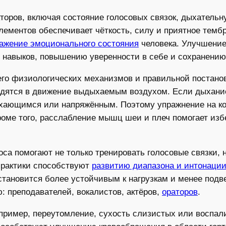
торов, включая состояние голосовых связок, дыхательн
лементов обеспечивает чёткость, силу и приятное тембр
ажение эмоционального состояния
человека. Улучшение
 навыков, повышению уверенности в себе и сохранению 
го физиологических механизмов и правильной постанов
одятся в движение выдыхаемым воздухом. Если дыхани
дыхающимся или напряжённым. Поэтому упражнение на к
роме того, расслабление мышц шеи и плеч помогает из
са помогают не только тренировать голосовые связки, 
практики способствуют
развитию диапазона и интонаци
 становится более устойчивым к нагрузкам и менее под
: преподавателей, вокалистов, актёров,
ораторов
.
апример, переутомление, сухость слизистых или воспа