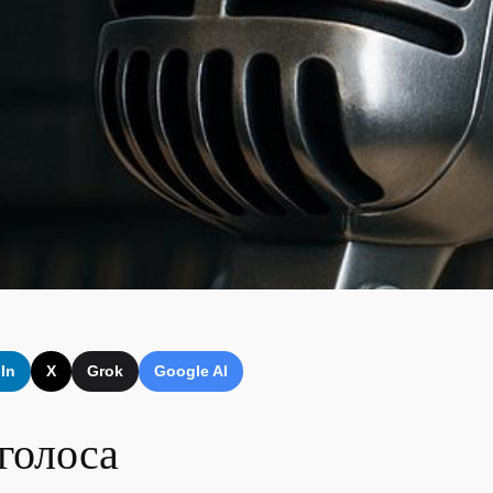
In
X
Grok
Google AI
голоса