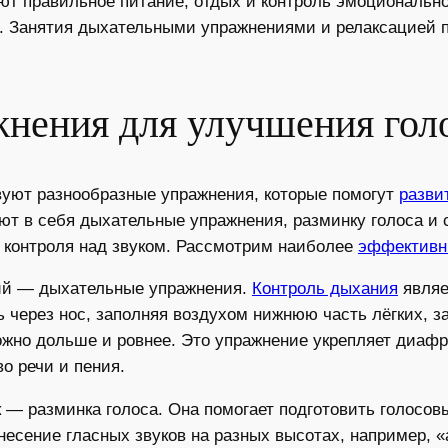
т правильное питание, отдых и контроль эмоциональног
. Занятия дыхательными упражнениями и релаксацией 
нения для улучшения гол
уют разнообразные упражнения, которые помогут
разви
т в себя дыхательные упражнения, разминку голоса и 
 контроля над звуком. Рассмотрим наиболее
эффективн
ий — дыхательные упражнения.
Контроль дыхания
являе
ь через нос, заполняя воздухом нижнюю часть лёгких, 
можно дольше и ровнее. Это упражнение укрепляет диафр
о речи и пения.
 — разминка голоса. Она помогает подготовить голосовы
есение гласных звуков на разных высотах, например, «а