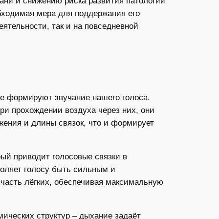
ани и снижению риска развития патологий
бходимая мера для поддержания его
еятельности, так и на повседневной
те формируют звучание нашего голоса.
ри прохождении воздуха через них, они
жения и длины связок, что и формирует
рый приводит голосовые связки в
воляет голосу быть сильным и
часть лёгких, обеспечивая максимальную
ических структур – дыхание задаёт