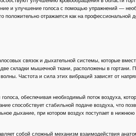
способствуют улучшению кровообращения в области горт
чение и улучшение голоса с помощью упражнений — нео
то положительно отражается как на профессиональной д
голосовых связок и дыхательной системы, которые вмес
две складки мышечной ткани, расположены в гортани. П
волны. Частота и сила этих вибраций зависят от напря
 голоса, обеспечивая необходимый поток воздуха, кото
ание способствует стабильной подаче воздуха, что поз
ное дыхание, при котором воздух поступает в нижнюю 
авляет собой сложный механизм взаимодействия анатом