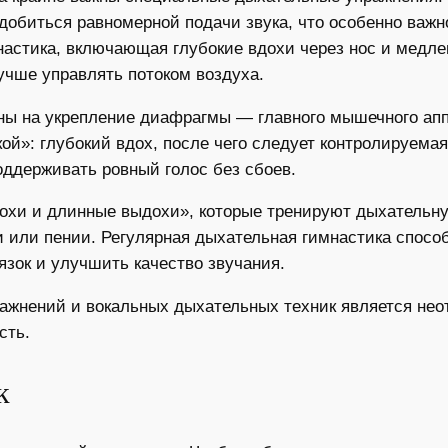
 добиться равномерной подачи звука, что особенно важн
настика, включающая глубокие вдохи через нос и медле
учше управлять потоком воздуха.
ны на укрепление диафрагмы — главного мышечного апп
й»: глубокий вдох, после чего следует контролируемая
оддерживать ровный голос без сбоев.
дохи и длинные выдохи», которые тренируют дыхатель
чи или пении. Регулярная дыхательная гимнастика спосо
язок и улучшить качество звучания.
ажнений и вокальных дыхательных техник является нео
сть.
к