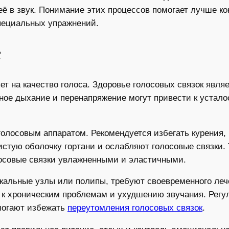
её в звук. Понимание этих процессов помогает лучше ко
пециальных упражнений.
с
 на качество голоса. Здоровье голосовых связок являе
ное дыхание и перенапряжение могут привести к устало
голосовым аппаратом. Рекомендуется избегать курения,
зистую оболочку гортани и ослабляют голосовые связки.
лосовые связки увлажненными и эластичными.
вокальные узлы или полипы, требуют своевременного ле
 к хроническим проблемам и ухудшению звучания. Регу
могают избежать
переутомления голосовых связок
.