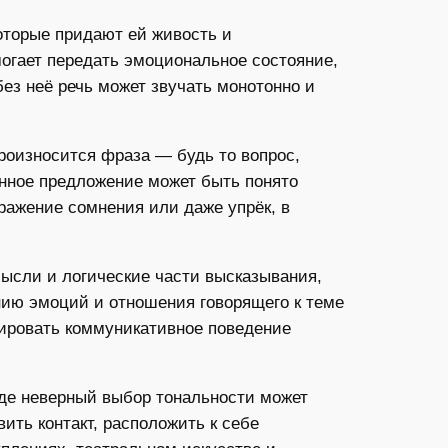
оторые придают ей живость и
могает передать эмоциональное состояние,
без неё речь может звучать монотонно и
роизносится фраза — будь то вопрос,
енное предложение может быть понято
ражение сомнения или даже упрёк, в
мысли и логические части высказывания,
нию эмоций и отношения говорящего к теме
тировать коммуникативное поведение
где неверный выбор тональности может
ить контакт, расположить к себе