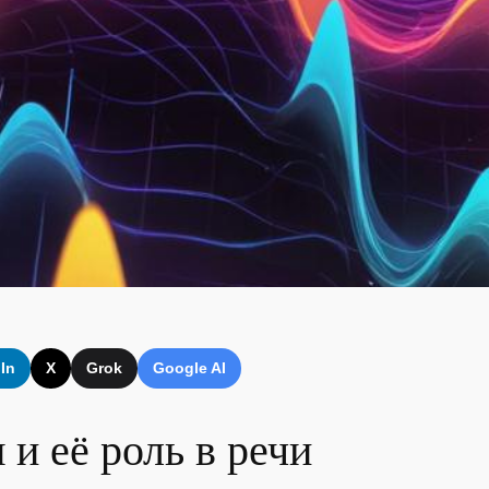
In
X
Grok
Google AI
 и её роль в речи