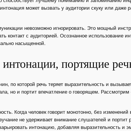
о способствует лучшему пониманию и запоминанию инф
нтонация может вызвать у аудитории скуку или даже ра
муникации невозможно игнорировать. Это мощный инстр
ть контакт с аудиторией. Осознанное использование ин
нально насыщенной.
 интонации, портящие реч
ин, по которой речь теряет выразительность и вызыва
иала, но и портит впечатление о говорящем. Рассмотри
.
сть. Когда человек говорит монотонно, без изменений в
вучание не удерживает внимание слушателей и портит р
варьировать интонацию, добавляя выразительность и э