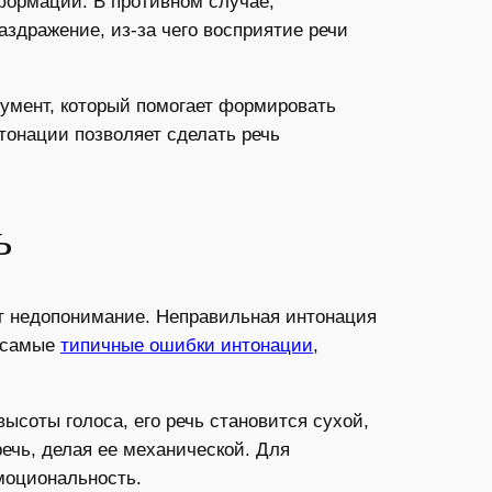
ормации. В противном случае,
здражение, из-за чего восприятие речи
умент, который помогает формировать
тонации позволяет сделать речь
ь
ет недопонимание. Неправильная интонация
м самые
типичные ошибки интонации
,
ысоты голоса, его речь становится сухой,
ечь, делая ее механической. Для
моциональность.