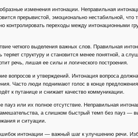
образные изменения интонации. Неправильная интонаци
овится прерывистой, эмоционально нестабильной, что т
жно контролировать переходы между интонационными гр
твие четкого выделения важных слов. Правильная инто
 теряет структуру и становится менее понятной, а слу
тит речь, лишая ее силы и логического построения.
ие вопросов и утверждений. Интонация вопроса должна
ния. Часто люди поднимают голос в конце предложения,
едёт к путанице и снижает качество коммуникации.
 пауз или их полное отсутствие. Неправильная интонац
замешательства, а слишком быстрый темп без пауз — 
ржания и ситуации.
ошибок интонации — важный шаг к улучшению речи. Избе