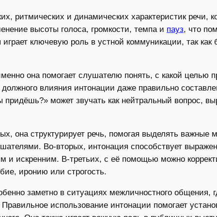
их, ритмических и динамических характеристик речи, к
енение высоты голоса, громкости, темпа и
пауз
, что по
 играет ключевую роль в устной коммуникации, так как 
менно она помогает слушателю понять, с какой целью п
з должного влияния интонации даже правильно составл
ы придёшь?» может звучать как нейтральный вопрос, вы
ых, она структурирует речь, помогая выделять важные 
шателями. Во-вторых, интонация способствует выраже
ым и искренним. В-третьих, с её помощью можно коррек
бие, иронию или строгость.
обенно заметно в ситуациях межличностного общения, 
 Правильное использование интонации помогает установ