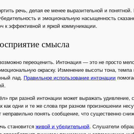
ртить речь, делая ее менее выразительной и понятной
убедительность и эмоциональную насыщенность сказанн
ч к эффективной и яркой коммуникации.
восприятие смысла
озможно переоценить. Интонация — это не просто мело
эмоциональную окраску. Изменение высоты тона, темпа 
жный лад.
Правильное использование интонации
помога
ий.
л» при разной интонации может выражать удивление, с
к как одни и те же слова при разном произношении нес
ет неправильно понять сообщение, что существенно сни
ечь становится
живой и убедительной
. Слушатели обра