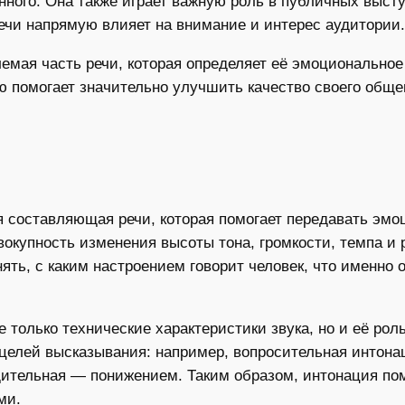
нного. Она также играет важную роль в публичных выст
речи напрямую влияет на внимание и интерес аудитории.
емая часть речи, которая определяет её эмоционально
ю помогает значительно улучшить качество своего общ
составляющая речи, которая помогает передавать эмоц
окупность изменения высоты тона, громкости, темпа и 
ять, с каким настроением говорит человек, что именно 
 только технические характеристики звука, но и её ро
и целей высказывания: например, вопросительная интон
рдительная — понижением. Таким образом, интонация по
ми.