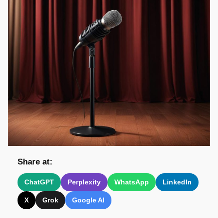
Share at:
ChatGPT
Perplexity
WhatsApp
LinkedIn
X
Grok
Google AI