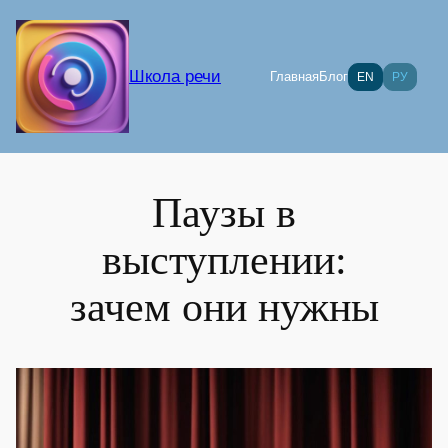
Перейти
к
содержимому
Школа речи
Главная
Блог
EN
РУ
Паузы в
выступлении:
зачем они нужны