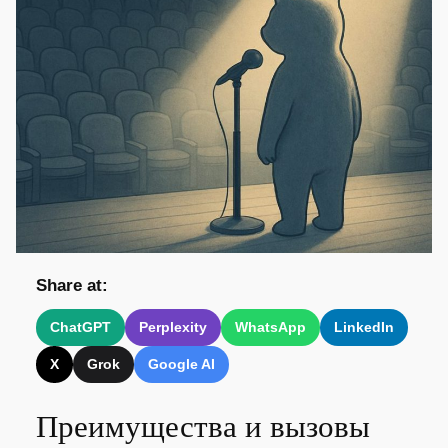
Share at:
ChatGPT
Perplexity
WhatsApp
LinkedIn
X
Grok
Google AI
Преимущества и вызовы