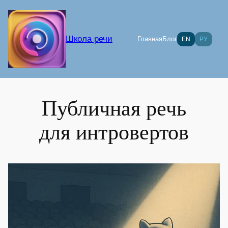
Перейти
к
содержимому
Школа речи
Главная
Блог
EN
РУ
Публичная речь
для интровертов