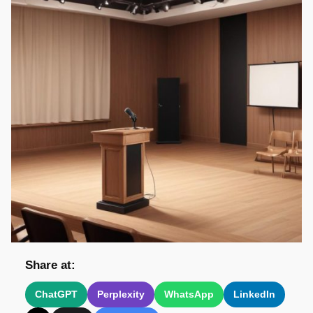
Share at:
ChatGPT
Perplexity
WhatsApp
LinkedIn