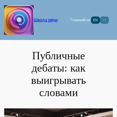
Перейти
к
содержимому
Школа речи
Главная
Блог
EN
РУ
Публичные
дебаты: как
выигрывать
словами