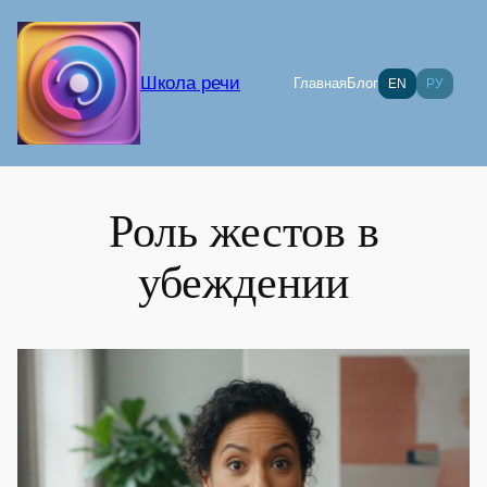
Перейти
к
содержимому
Школа речи
Главная
Блог
EN
РУ
Роль жестов в
убеждении