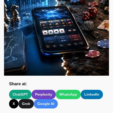
Share at:
ChatGPT
Perplexity
WhatsApp
LinkedIn
X
Grok
Google AI