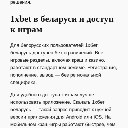
решения.
1xbet в беларуси и доступ
к играм
Для белорусских пользователей 1хбет
беларусь доступен без ограничений. Все
игровые разделы, включая краш и казино,
работают в стандартном режиме. Регистрация,
пополнение, вывод — без региональной
специфики.
Для удобного доступа к играм лучше
использовать приложение. Скачать 1хбет
беларусь — такой запрос приводит к нужной
версии приложения для Android или iOS. На
мобильном краш-игры работают быстрее, чем