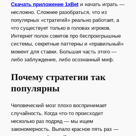
Скачать приложение 1xBet
и начать играть —
несложно. Сложнее разобраться, что из
популярных «стратегий» реально работает, а
что существует только в головах игроков.
Интернет полон советов про беспроигрышные
системы, секретные паттерны и «правильный»
момент для ставки. Большая часть этого —
либо заблуждение, либо осознанный миф.
Почему стратегии так
популярны
Человеческий мозг плохо воспринимает
случайность. Когда что-то происходит
несколько раз подряд — мы ищем
закономерность. Выпало красное пять раз —