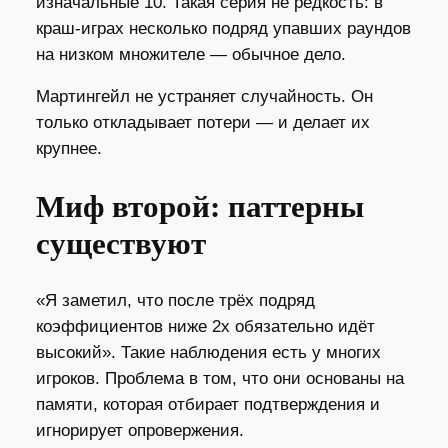
изначальные 10. Такая серия не редкость: в
краш-играх несколько подряд упавших раундов
на низком множителе — обычное дело.
Мартингейл не устраняет случайность. Он
только откладывает потери — и делает их
крупнее.
Миф второй: паттерны
существуют
«Я заметил, что после трёх подряд
коэффициентов ниже 2х обязательно идёт
высокий». Такие наблюдения есть у многих
игроков. Проблема в том, что они основаны на
памяти, которая отбирает подтверждения и
игнорирует опровержения.