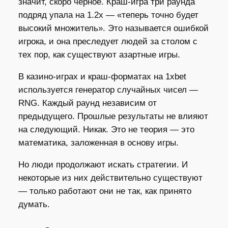
значит, скоро чёрное. Краш-игра три раунда
подряд упала на 1.2х — «теперь точно будет
высокий множитель». Это называется ошибкой
игрока, и она преследует людей за столом с
тех пор, как существуют азартные игры.
В казино-играх и краш-форматах на 1xbet
используется генератор случайных чисел —
RNG. Каждый раунд независим от
предыдущего. Прошлые результаты не влияют
на следующий. Никак. Это не теория — это
математика, заложенная в основу игры.
Но люди продолжают искать стратегии. И
некоторые из них действительно существуют
— только работают они не так, как принято
думать.