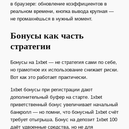
в браузере: обновление коэффициентов в
реальном времени, кнопка вывода крупная —
не промахнёшься в нужный момент.
Бонусы как часть
стратегии
Бонусы на 1xbet — не стратегия сами по себе,
но грамотное их использование снижает риски.
Вот как это работает практически.
1xbet бонусы при регистрации дают
дополнительный буфер на старте. 1xbet
приветственный бонус увеличивает начальный
банкролл — но помни, что бонусный 1xbet счёт
требует отыгрыша. Бонус на депозит 1xbet 100
даёт удвоенные средства, но не для