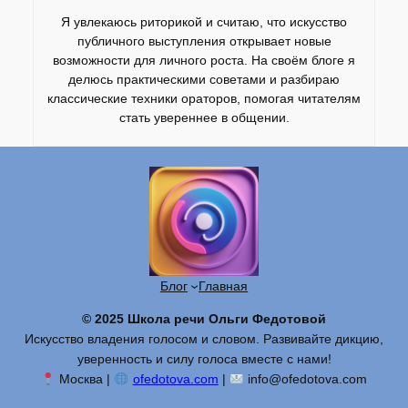
Я увлекаюсь риторикой и считаю, что искусство
публичного выступления открывает новые
возможности для личного роста. На своём блоге я
делюсь практическими советами и разбираю
классические техники ораторов, помогая читателям
стать увереннее в общении.
Блог
Главная
© 2025 Школа речи Ольги Федотовой
Искусство владения голосом и словом. Развивайте дикцию,
уверенность и силу голоса вместе с нами!
Москва |
ofedotova.com
|
info@ofedotova.com