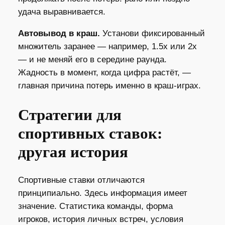
удача выравнивается.
Автовывод в краш.
Установи фиксированный
множитель заранее — например, 1.5х или 2х
— и не меняй его в середине раунда.
Жадность в момент, когда цифра растёт, —
главная причина потерь именно в краш-играх.
Стратегии для
спортивных ставок:
другая история
Спортивные ставки отличаются
принципиально. Здесь информация имеет
значение. Статистика команды, форма
игроков, история личных встреч, условия