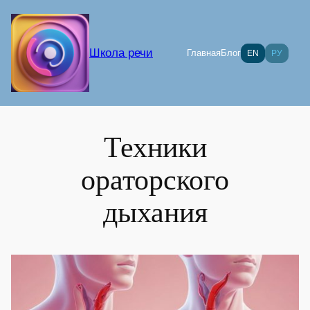
Перейти
к
содержимому
Школа речи
Главная
Блог
EN
РУ
Техники
ораторского
дыхания