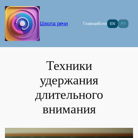
Перейти
к
содержимому
Школа речи
Главная
Блог
EN
РУ
Техники
удержания
длительного
внимания